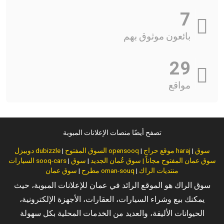
7
بائعون موثوق بهم
29
مواقع
تصفح أيضًا منصات الإعلانات المبوبة
سوق
|
موقع حراج haraj
|
السوق المفتوح opensooq
|
دوبيزل dubizzle
سوق عمان المفتوح مجاناً | سوق عُمان الجديد
|
سوق
|
السيارات sooq-cars
منتديات الراك
|
سوق عمان oman-souq
مطرح
|
سوق الراك هو الموقع الرائد في عمان للإعلانات المبوبة، حيث
يمكنك بيع وشراء السيارات، العقارات، الأجهزة الإلكترونية،
الحيوانات الأليفة، والعديد من الخدمات المحلية بكل سهولة