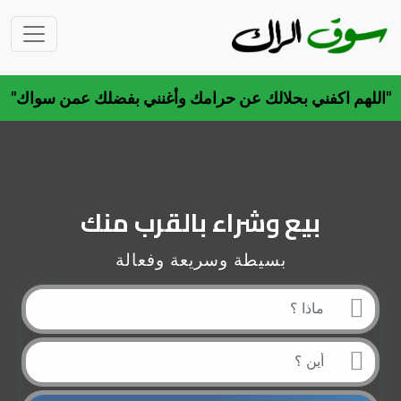
"اللهم اكفني بحلالك عن حرامك وأغنني بفضلك عمن سواك"
بيع وشراء بالقرب منك
بسيطة وسريعة وفعالة