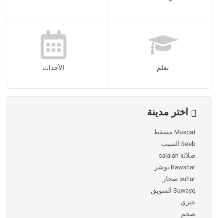
تعلم
الأحداث
اختر مدينة
Muscat مسقط
Seeb السيب
صلالة salalah
Bawshar بوشر
suhar صحار
Suwayq السويق
عبري
صحم