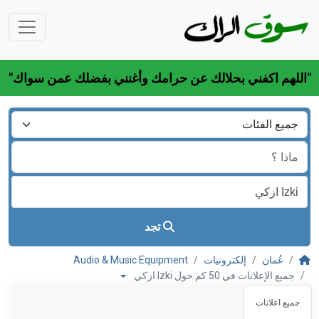
"اللهم اكفني بحلالك عن حرامك وأغنني بفضلك عمن سواك"
تجد
عُمان
إلكترونيات
Audio & Music Equipment
جميع الإعلانات في 50 كم حول Izki ازكي
جميع اعلانات