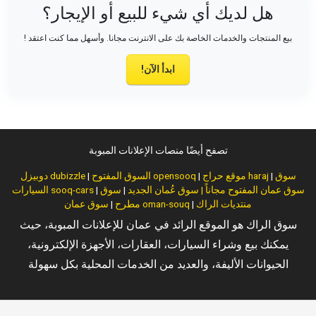
هل لديك أي شيء للبيع أو الإيجار؟
بيع المنتجات والخدمات الخاصة بك على الانترنت مجانا. وأسهل مما كنت اعتقد !
ابدأ الآن!
تصفح أيضًا منصات الإعلانات المبوبة
سوق
|
موقع حراج haraj
|
السوق المفتوح opensooq
|
دوبيزل dubizzle
سوق عمان المفتوح مجاناً | سوق عُمان الجديد
|
سوق
|
السيارات sooq-cars
منتديات الراك
|
سوق عمان oman-souq
مطرح
|
سوق الراك هو الموقع الرائد في عمان للإعلانات المبوبة، حيث
يمكنك بيع وشراء السيارات، العقارات، الأجهزة الإلكترونية،
الحيوانات الأليفة، والعديد من الخدمات المحلية بكل سهولة