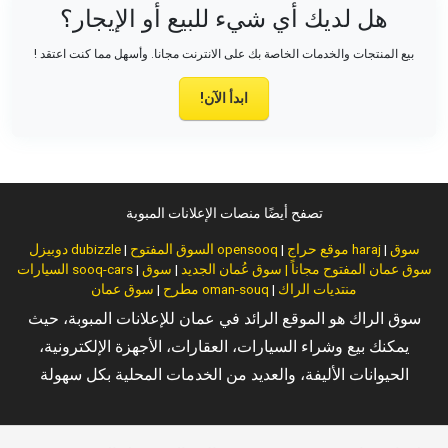
هل لديك أي شيء للبيع أو الإيجار؟
بيع المنتجات والخدمات الخاصة بك على الانترنت مجانا. وأسهل مما كنت اعتقد !
ابدأ الآن!
تصفح أيضًا منصات الإعلانات المبوبة
سوق
|
موقع حراج haraj
|
السوق المفتوح opensooq
|
دوبيزل dubizzle
سوق عمان المفتوح مجاناً | سوق عُمان الجديد
|
سوق
|
السيارات sooq-cars
منتديات الراك
|
سوق عمان oman-souq
مطرح
|
سوق الراك هو الموقع الرائد في عمان للإعلانات المبوبة، حيث
يمكنك بيع وشراء السيارات، العقارات، الأجهزة الإلكترونية،
الحيوانات الأليفة، والعديد من الخدمات المحلية بكل سهولة