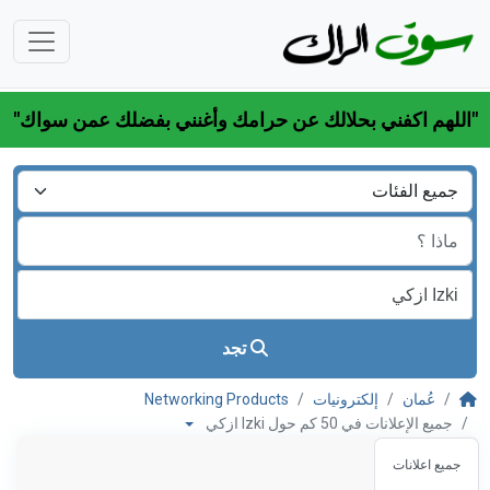
"اللهم اكفني بحلالك عن حرامك وأغنني بفضلك عمن سواك"
تجد
عُمان
إلكترونيات
Networking Products
جميع الإعلانات في 50 كم حول Izki ازكي
جميع اعلانات