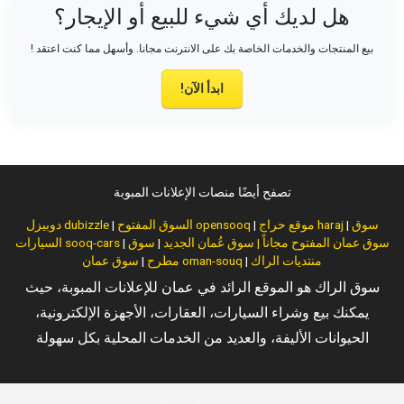
هل لديك أي شيء للبيع أو الإيجار؟
بيع المنتجات والخدمات الخاصة بك على الانترنت مجانا. وأسهل مما كنت اعتقد !
ابدأ الآن!
تصفح أيضًا منصات الإعلانات المبوبة
سوق
|
موقع حراج haraj
|
السوق المفتوح opensooq
|
دوبيزل dubizzle
سوق عمان المفتوح مجاناً | سوق عُمان الجديد
|
سوق
|
السيارات sooq-cars
منتديات الراك
|
سوق عمان oman-souq
مطرح
|
سوق الراك هو الموقع الرائد في عمان للإعلانات المبوبة، حيث
يمكنك بيع وشراء السيارات، العقارات، الأجهزة الإلكترونية،
الحيوانات الأليفة، والعديد من الخدمات المحلية بكل سهولة