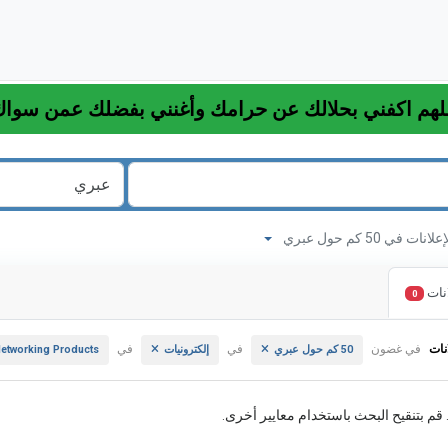
ات في 50 كم حول عبري
نات
0
نات
في غضون
في
في
50 كم حول عبري
إلكترونيات
etworking Products
. قم بتنقيح البحث باستخدام معايير أخرى.