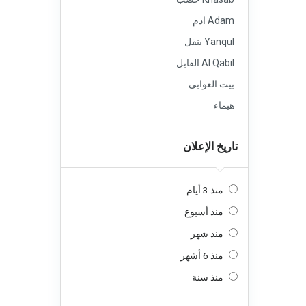
Adam ادم
Yanqul ينقل
Al Qabil القابل
بيت العوابي
هيماء
تاريخ الإعلان
منذ 3 أيام
منذ أسبوع
منذ شهر
منذ 6 أشهر
منذ سنة