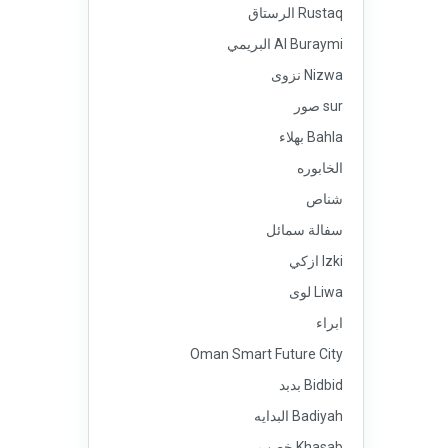
Rustaq الرستاق
Al Buraymi البريمي
Nizwa نزوى
sur صور
Bahla بهلاء
الخابوره
شناص
سفالة سمائل
Izki ازكي
Liwa لوى
ابراء
Oman Smart Future City
Bidbid بدبد
Badiyah البدايه
Khasab خصب