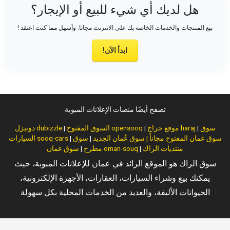
هل لديك أي شيء للبيع أو الإيجار؟
بيع المنتجات والخدمات الخاصة بك على الانترنت مجانا. وأسهل مما كنت اعتقد !
ابدأ الآن!
تصفح أيضًا منصات الإعلانات المبوبة
سوق
|
موقع حراج haraj
|
السوق المفتوح opensooq
|
دوبيزل dubizzle
سوق عمان المفتوح مجاناً | سوق عُمان الجديد
|
سوق
|
السيارات sooq-cars
منتديات الراك
|
سوق عمان oman-souq
مطرح
|
سوق الراك هو الموقع الرائد في عمان للإعلانات المبوبة، حيث
يمكنك بيع وشراء السيارات، العقارات، الأجهزة الإلكترونية،
الحيوانات الأليفة، والعديد من الخدمات المحلية بكل سهولة