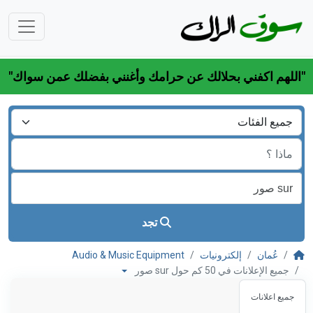
"اللهم اكفني بحلالك عن حرامك وأغنني بفضلك عمن سواك"
تجد
عُمان
إلكترونيات
Audio & Music Equipment
جميع الإعلانات في 50 كم حول sur صور
جميع اعلانات