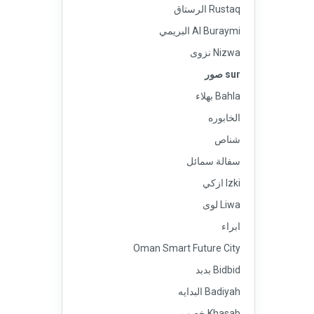
Rustaq الرستاق
Al Buraymi البريمي
Nizwa نزوى
sur صور
Bahla بهلاء
الخابوره
شناص
سفالة سمائل
Izki ازكي
Liwa لوى
ابراء
Oman Smart Future City
Bidbid بدبد
Badiyah البدايه
Khasab خصب