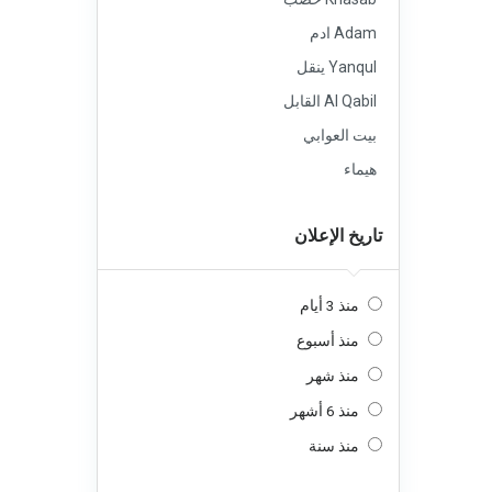
Adam ادم
Yanqul ينقل
Al Qabil القابل
بيت العوابي
هيماء
تاريخ الإعلان
منذ 3 أيام
منذ أسبوع
منذ شهر
منذ 6 أشهر
منذ سنة