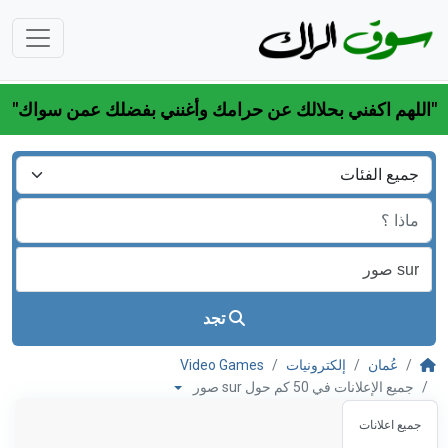
"اللهم اكفني بحلالك عن حرامك وأغنني بفضلك عمن سواك"
تجد
عُمان
إلكترونيات
Video Games
جميع الإعلانات في 50 كم حول sur صور
جميع اعلانات