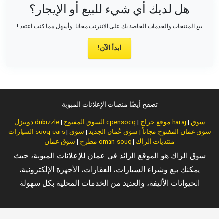
هل لديك أي شيء للبيع أو الإيجار؟
بيع المنتجات والخدمات الخاصة بك على الانترنت مجانا. وأسهل مما كنت اعتقد !
ابدأ الآن!
تصفح أيضًا منصات الإعلانات المبوبة
سوق
|
موقع حراج haraj
|
السوق المفتوح opensooq
|
دوبيزل dubizzle
سوق عمان المفتوح مجاناً | سوق عُمان الجديد
|
سوق
|
السيارات sooq-cars
منتديات الراك
|
سوق عمان oman-souq
مطرح
|
سوق الراك هو الموقع الرائد في عمان للإعلانات المبوبة، حيث
يمكنك بيع وشراء السيارات، العقارات، الأجهزة الإلكترونية،
الحيوانات الأليفة، والعديد من الخدمات المحلية بكل سهولة