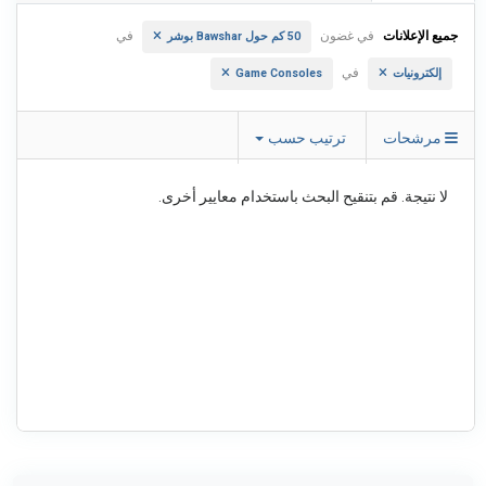
جميع الإعلانات
في غضون
في
50 كم حول Bawshar بوشر
في
إلكترونيات
Game Consoles
مرشحات
ترتيب حسب
لا نتيجة. قم بتنقيح البحث باستخدام معايير أخرى.