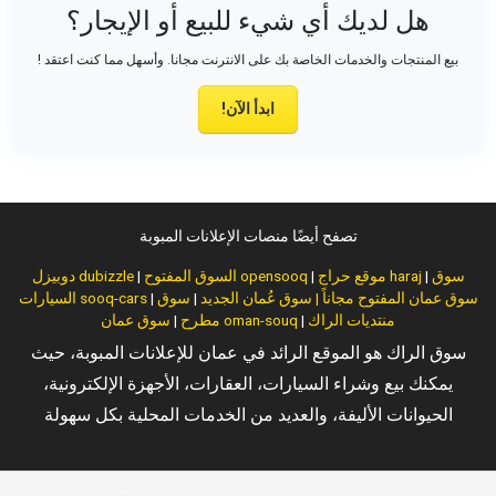
هل لديك أي شيء للبيع أو الإيجار؟
بيع المنتجات والخدمات الخاصة بك على الانترنت مجانا. وأسهل مما كنت اعتقد !
ابدأ الآن!
تصفح أيضًا منصات الإعلانات المبوبة
سوق
|
موقع حراج haraj
|
السوق المفتوح opensooq
|
دوبيزل dubizzle
سوق عمان المفتوح مجاناً | سوق عُمان الجديد
|
سوق
|
السيارات sooq-cars
منتديات الراك
|
سوق عمان oman-souq
مطرح
|
سوق الراك هو الموقع الرائد في عمان للإعلانات المبوبة، حيث
يمكنك بيع وشراء السيارات، العقارات، الأجهزة الإلكترونية،
الحيوانات الأليفة، والعديد من الخدمات المحلية بكل سهولة