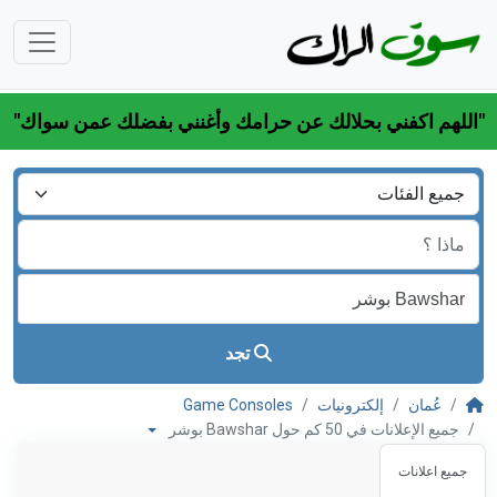
"اللهم اكفني بحلالك عن حرامك وأغنني بفضلك عمن سواك"
تجد
عُمان
إلكترونيات
Game Consoles
جميع الإعلانات في 50 كم حول Bawshar بوشر
جميع اعلانات