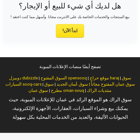
هل لديك أي شيء للبيع أو الإيجار؟
بيع المنتجات والخدمات الخاصة بك على الانترنت مجانا. وأسهل مما كنت اعتقد !
ابدأ الآن!
تصفح أيضًا منصات الإعلانات المبوبة
سوق
|
موقع حراج haraj
|
السوق المفتوح opensooq
|
دوبيزل dubizzle
سوق عمان المفتوح مجاناً | سوق عُمان الجديد
|
سوق
|
السيارات sooq-cars
منتديات الراك
|
سوق عمان oman-souq
مطرح
|
سوق الراك هو الموقع الرائد في عمان للإعلانات المبوبة، حيث
يمكنك بيع وشراء السيارات، العقارات، الأجهزة الإلكترونية،
الحيوانات الأليفة، والعديد من الخدمات المحلية بكل سهولة