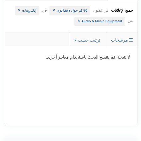
جميع الإعلانات
في غضون
في
50 كم حول Liwa لوى
إلكترونيات
في
Audio & Music Equipment
مرشحات
ترتيب حسب
لا نتيجة. قم بتنقيح البحث باستخدام معايير أخرى.