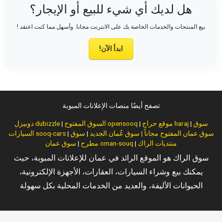
هل لديك أي شيء للبيع أو الإيجار؟
بيع المنتجات والخدمات الخاصة بك على الانترنت مجانا. وأسهل مما كنت اعتقد !
ابدأ الآن!
تصفح أيضًا منصات الإعلانات المبوبة
سوق
|
موقع حراج haraj
|
السوق المفتوح opensooq
|
دوبيزل dubizzle
سوق عمان المفتوح مجاناً | سوق عُمان الجديد
|
سوق
|
السيارات sooq-cars
منتديات الراك
|
سوق عمان oman-souq
مطرح
|
سوق الراك هو الموقع الرائد في عمان للإعلانات المبوبة، حيث
يمكنك بيع وشراء السيارات، العقارات، الأجهزة الإلكترونية،
الحيوانات الأليفة، والعديد من الخدمات المحلية بكل سهولة