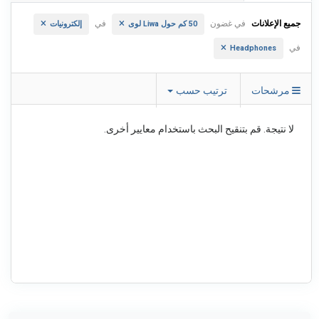
جميع الإعلانات
في غضون
في
50 كم حول Liwa لوى
إلكترونيات
في
Headphones
مرشحات
ترتيب حسب
لا نتيجة. قم بتنقيح البحث باستخدام معايير أخرى.