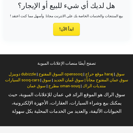
هل لديك أي شيء للبيع أو الإيجار؟
بيع المنتجات والخدمات الخاصة بك على الانترنت مجانا. وأسهل مما كنت اعتقد !
ابدأ الآن!
تصفح أيضًا منصات الإعلانات المبوبة
سوق
|
موقع حراج haraj
|
السوق المفتوح opensooq
|
دوبيزل dubizzle
سوق عمان المفتوح مجاناً | سوق عُمان الجديد
|
سوق
|
السيارات sooq-cars
منتديات الراك
|
سوق عمان oman-souq
مطرح
|
سوق الراك هو الموقع الرائد في عمان للإعلانات المبوبة، حيث
يمكنك بيع وشراء السيارات، العقارات، الأجهزة الإلكترونية،
الحيوانات الأليفة، والعديد من الخدمات المحلية بكل سهولة