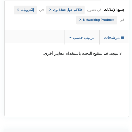
جميع الإعلانات
في غضون
في
50 كم حول Liwa لوى
إلكترونيات
في
Networking Products
مرشحات
ترتيب حسب
لا نتيجة. قم بتنقيح البحث باستخدام معايير أخرى.