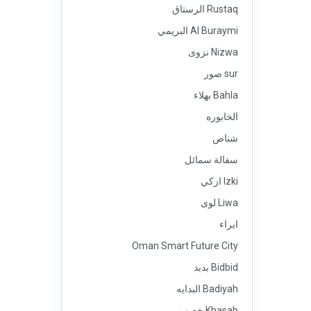
Rustaq الرستاق
Al Buraymi البريمي
Nizwa نزوى
sur صور
Bahla بهلاء
الخابوره
شناص
سفالة سمائل
Izki ازكي
Liwa لوى
ابراء
Oman Smart Future City
Bidbid بدبد
Badiyah البدايه
Khasab خصب