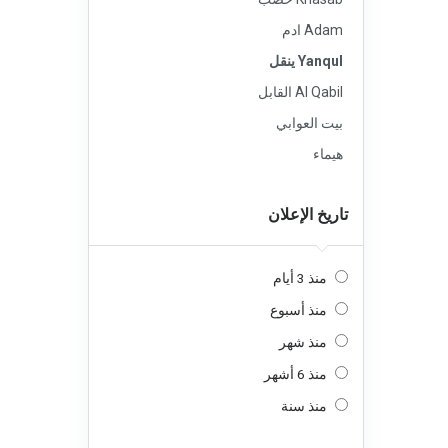
Adam ادم
Yanqul ينقل
Al Qabil القابل
بيت العوابي
هيماء
تاريخ الإعلان
منذ 3 أيام
منذ أسبوع
منذ شهر
منذ 6 أشهر
منذ سنة