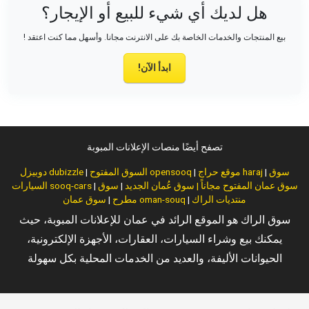
هل لديك أي شيء للبيع أو الإيجار؟
بيع المنتجات والخدمات الخاصة بك على الانترنت مجانا. وأسهل مما كنت اعتقد !
ابدأ الآن!
تصفح أيضًا منصات الإعلانات المبوبة
سوق
|
موقع حراج haraj
|
السوق المفتوح opensooq
|
دوبيزل dubizzle
سوق عمان المفتوح مجاناً | سوق عُمان الجديد
|
سوق
|
السيارات sooq-cars
منتديات الراك
|
سوق عمان oman-souq
مطرح
|
سوق الراك هو الموقع الرائد في عمان للإعلانات المبوبة، حيث
يمكنك بيع وشراء السيارات، العقارات، الأجهزة الإلكترونية،
الحيوانات الأليفة، والعديد من الخدمات المحلية بكل سهولة