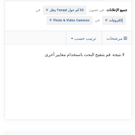
جميع الإعلانات
في غضون
في
50 كم حول Yanqul ينقل
في
إلكترونيات
Photo & Video Cameras
مرشحات
ترتيب حسب
لا نتيجة. قم بتنقيح البحث باستخدام معايير أخرى.