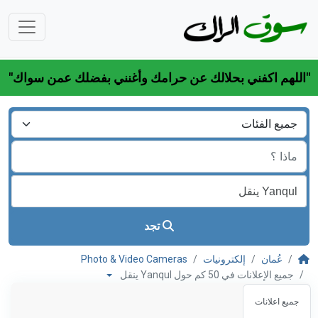
"اللهم اكفني بحلالك عن حرامك وأغنني بفضلك عمن سواك"
تجد
عُمان
إلكترونيات
Photo & Video Cameras
جميع الإعلانات في 50 كم حول Yanqul ينقل
جميع اعلانات