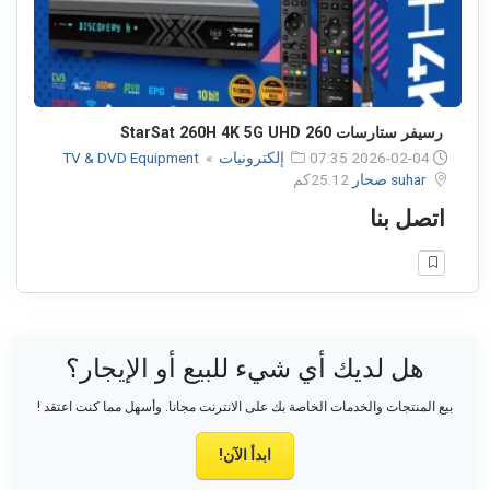
رسيفر ستارسات 260 StarSat 260H 4K 5G UHD
2026-02-04 07:35
إلكترونيات
»
TV & DVD Equipment
suhar صحار
25.12كم
اتصل بنا
هل لديك أي شيء للبيع أو الإيجار؟
بيع المنتجات والخدمات الخاصة بك على الانترنت مجانا. وأسهل مما كنت اعتقد !
ابدأ الآن!