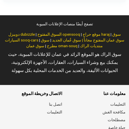
تصفح أيضًا منصات الإعلانات المبوبة
سوق
|
موقع حراج haraj
|
السوق المفتوح opensooq
|
دوبيزل dubizzle
سوق عمان المفتوح مجاناً | سوق عُمان الجديد
|
سوق
|
السيارات sooq-cars
منتديات الراك
|
سوق عمان oman-souq
مطرح
|
سوق الراك هو الموقع الرائد في عمان للإعلانات المبوبة، حيث
يمكنك بيع وشراء السيارات، العقارات، الأجهزة الإلكترونية،
الحيوانات الأليفة، والعديد من الخدمات المحلية بكل سهولة
معلومات عنا
الاتصال وخريطة الموقع
التعليمات
اتصل بنا
مكافحة الغش
التعليمات
مصطلحات
حياة خاصة