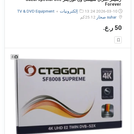
Forever
2026-03-10 13:24
إلكترونيات
»
TV & DVD Equipment
suhar صحار
25.12كم
50 ر.ع.
4