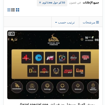
جميع الإعلانات
في غضون
50 كم حول Liwa لوى
مرشحات
ترتيب حسب
2
رسيفر الغزال سبيشل ون فورايفر Gazal special one