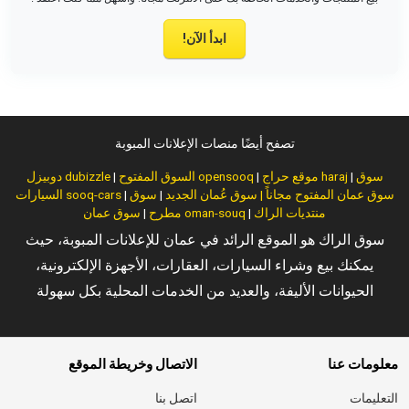
ابدأ الآن!
تصفح أيضًا منصات الإعلانات المبوبة
سوق
|
موقع حراج haraj
|
السوق المفتوح opensooq
|
دوبيزل dubizzle
سوق عمان المفتوح مجاناً | سوق عُمان الجديد
|
سوق
|
السيارات sooq-cars
منتديات الراك
|
سوق عمان oman-souq
مطرح
|
سوق الراك هو الموقع الرائد في عمان للإعلانات المبوبة، حيث
يمكنك بيع وشراء السيارات، العقارات، الأجهزة الإلكترونية،
الحيوانات الأليفة، والعديد من الخدمات المحلية بكل سهولة
معلومات عنا
الاتصال وخريطة الموقع
التعليمات
اتصل بنا