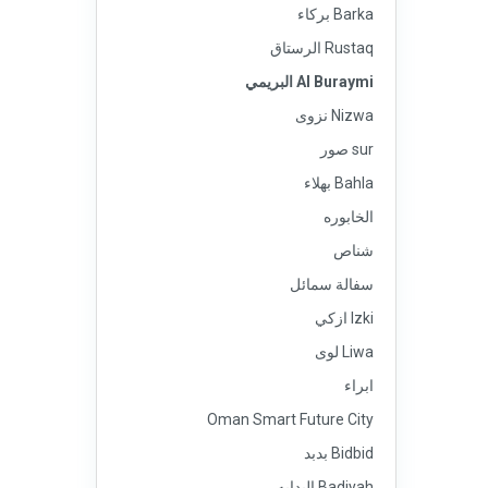
Barka بركاء
Rustaq الرستاق
Al Buraymi البريمي
Nizwa نزوى
sur صور
Bahla بهلاء
الخابوره
شناص
سفالة سمائل
Izki ازكي
Liwa لوى
ابراء
Oman Smart Future City
Bidbid بدبد
Badiyah البدايه