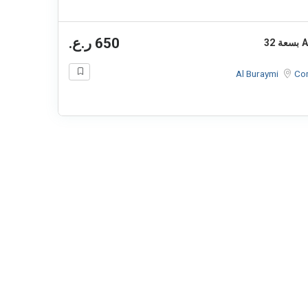
650 ر.ع.
بطاقة رسومات ASUS TUF Gaming GeForce RTX 5090 بسعة 32
Al Buraymi
Co