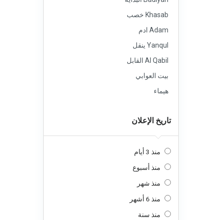
Khasab خصب
Adam ادم
Yanqul ينقل
Al Qabil القابل
بيت العوابي
هيماء
تاريخ الإعلان
منذ 3 أيام
منذ أسبوع
منذ شهر
منذ 6 أشهر
منذ سنة