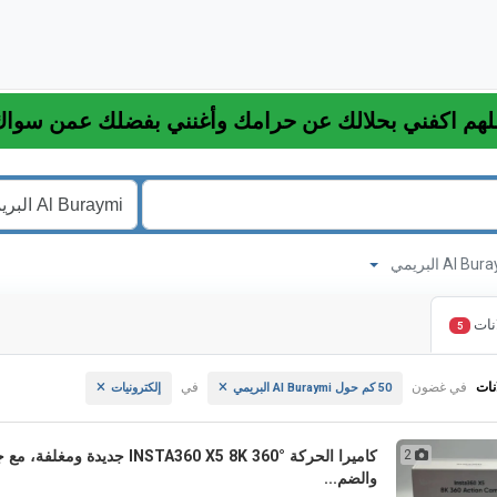
نات
5
نات
في غضون
في
50 كم حول Al Buraymi البريمي
إلكترونيات
2
كاميرا الحركة INSTA360 X5 8K 360° جديد
والضم...