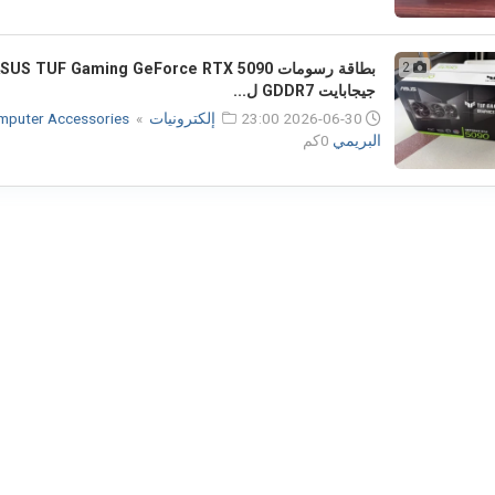
2
جيجابايت GDDR7 ل...
2026-06-30 23:00
إلكترونيات
»
mputer Accessories
البريمي
0كم