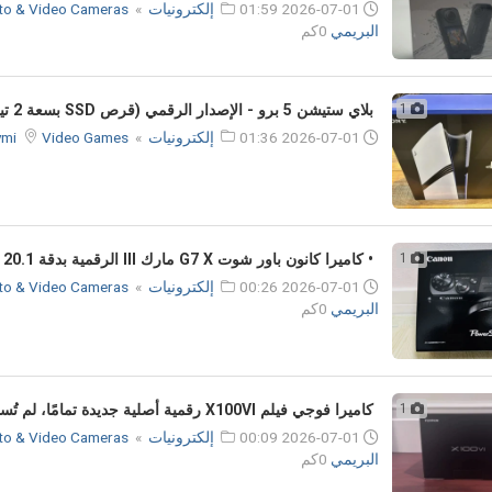
2026-07-01 01:59
إلكترونيات
»
to & Video Cameras
البريمي
0كم
1
بلاي ستيشن 5 برو - الإصدار الرقمي (قرص SSD بسعة 2 تيرابايت) مغلف.
2026-07-01 01:36
إلكترونيات
»
Video Games
raymi
1
• كاميرا كانون باور شوت G7 X مارك III الرقمية بدقة 20.1 ميجابكسل.
2026-07-01 00:26
إلكترونيات
»
to & Video Cameras
البريمي
0كم
1
كاميرا فوجي فيلم X100VI رقمية أصلية جديدة تمامًا، لم تُستخدم قط.
2026-07-01 00:09
إلكترونيات
»
to & Video Cameras
البريمي
0كم