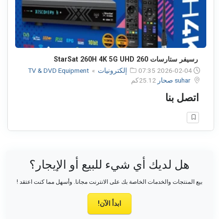
رسيفر ستارسات 260 StarSat 260H 4K 5G UHD
2026-02-04 07:35
إلكترونيات
»
TV & DVD Equipment
suhar صحار
25.12كم
اتصل بنا
هل لديك أي شيء للبيع أو الإيجار؟
بيع المنتجات والخدمات الخاصة بك على الانترنت مجانا. وأسهل مما كنت اعتقد !
ابدأ الآن!