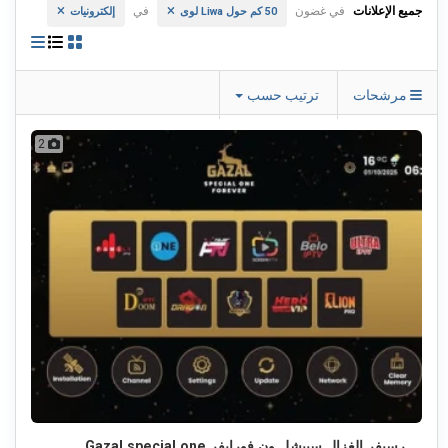
جميع الإعلانات
في غضون
في
50 كم حول Liwa لوى
إلكترونيات
مرشحات
ترتيب حسب
2
رسيفر الغزال سبيشل ون فورايفر Gazal special one