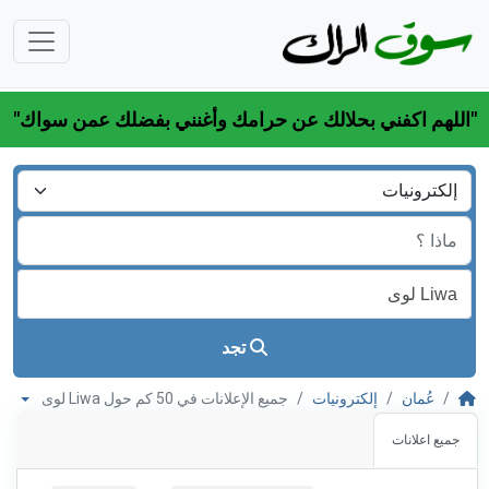
"اللهم اكفني بحلالك عن حرامك وأغنني بفضلك عمن سواك"
تجد
عُمان
إلكترونيات
جميع الإعلانات في 50 كم حول Liwa لوى
جميع اعلانات