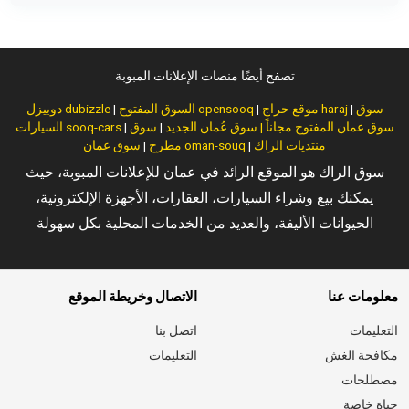
تصفح أيضًا منصات الإعلانات المبوبة
سوق
|
موقع حراج haraj
|
السوق المفتوح opensooq
|
دوبيزل dubizzle
سوق عمان المفتوح مجاناً | سوق عُمان الجديد
|
سوق
|
السيارات sooq-cars
منتديات الراك
|
سوق عمان oman-souq
مطرح
|
سوق الراك هو الموقع الرائد في عمان للإعلانات المبوبة، حيث
يمكنك بيع وشراء السيارات، العقارات، الأجهزة الإلكترونية،
الحيوانات الأليفة، والعديد من الخدمات المحلية بكل سهولة
معلومات عنا
الاتصال وخريطة الموقع
التعليمات
اتصل بنا
مكافحة الغش
التعليمات
مصطلحات
حياة خاصة