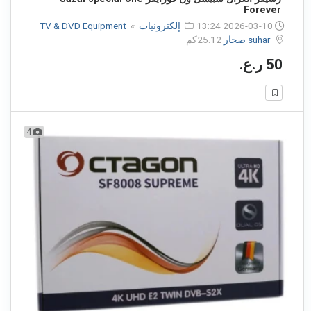
Forever
2026-03-10 13:24
إلكترونيات
»
TV & DVD Equipment
suhar صحار
25.12كم
50 ر.ع.
4